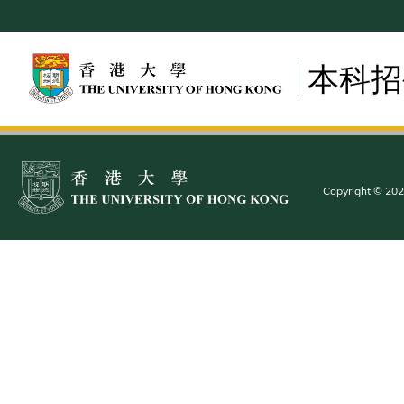
Skip
to
main
本科招
content
Copyright © 2025