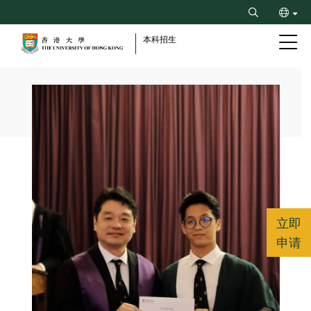
Skip
Search
to
ENG
main
本科招生
content
繁
Breadcrumb
立即
申请