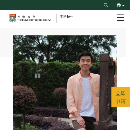
Skip
Search
to
ENG
main
本科招生
content
繁
Breadcrumb
立即
申请