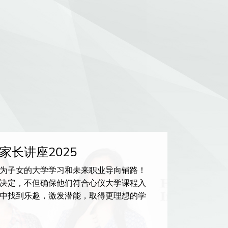
家长讲座2025
香港大
为子女的大学学习和未来职业导向铺路！
掌控AI
决定，不但确保他们符合心仪大学课程入
手，人工
中找到乐趣，激发潜能，取得更理想的学
中学生、
技能，在
25 OC
最新入学