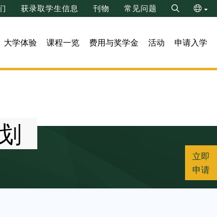
们
获录取学生信息
刊物
常见问题
Search
ENG
大学体验
课程一览
费用与奖学金
活动
申请入学
繁
计划
立即
申请