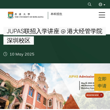
Skip
Search
to
ENG
main
本科招生
content
Breadcrumb
繁
JUPAS联招入学讲座 @ 港大经管学院
深圳校区
10 May 2025
立即
申请