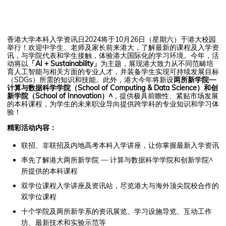
香港大学本科入学资讯日2024将于10月26日（星期六）于港大校园
举行！欢迎中学生、老师及家长前来港大，了解最新的课程及入学资
讯，与学院代表和学生接触，体验港大国际化的学习环境。今年，活
动将以
「AI + Sustainability」
为主题，展现港大致力从不同范畴培
育人工智能与相关方面的专业人才，并装备学生实现可持续发展目标
（SDGs）所需的知识和技能。此外，港大今年将新设
两所新学院—
计算与数据科学学院（School of Computing & Data Science）和创
新学院（School of Innovation）^
，提供极具前瞻性、紧贴市场发展
的本科课程，为学生的未来职业导向提供跨学科的专业知识和学习体
验！
精彩活动内容：
联招、非联招及内地高考本科入学讲座，让你掌握最新入学资讯
率先了解港大两所新学院 — 计算与数据科学学院和创新学院^
所提供的本科课程
双学位课程入学讲座及资讯站，尽览港大与海外顶尖院校合作的
双学位课程
十个学院及两所新学系的资讯展览、学习设施导览、互动工作
坊、最新技术和实验示范等