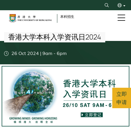
Skip
Search
to
ENG
main
本科招生
content
Breadcrumb
繁
香港大学本科入学资讯日2024
26 Oct 2024 | 9am
-
6pm
立即
申请