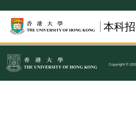
Skip
to
main
本科招
content
Copyright © 2025